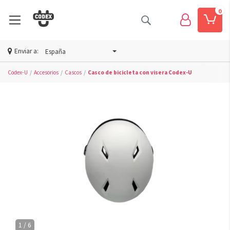
0
Enviar a:
España
Codex-U
Accesorios
Cascos
Casco de bicicleta con visera Codex-U
1 / 6