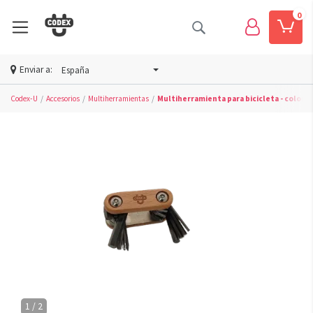
0
Enviar a:
España
Codex-U
Accesorios
Multiherramientas
Multiherramienta para bicicleta - color
1 / 2