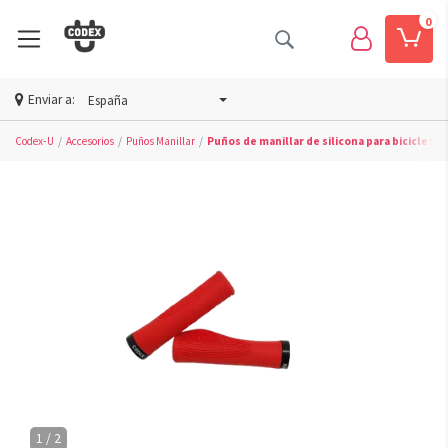
0
Enviar a:
España
Codex-U
Accesorios
Puños Manillar
Puños de manillar de silicona para bicicleta 
1 / 2