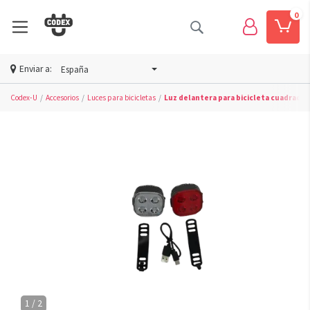
0
Enviar a:
España
Codex-U
Accesorios
Luces para bicicletas
Luz delantera para bicicleta cuadrada
1 / 2